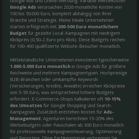
Google Ads und Online-Werbung: Variable Werbekosten
Google Ads
verursachen 2026 monatliche Kosten von
100 bis 50.000 Euro, komplett abhängig von Ihrer
Branche und Strategie. Kleine lokale Unternehmen
starten erfolgreich mit
200-500 Euro monatlichem
Budget
für gezielte Local-Kampagnen mit niedrigem
Klickpreis (0,50-2 Euro pro Klick). Diese Budgets reichen
für 100-400 qualifizierte Website-Besucher monatlich.
Mittelständische Unternehmen investieren typischerweise
1.000-5.000 Euro monatlich
in Google Ads für größere
Reichweite und mehrere Kampagnentypen. Hochpreisige
B2B-Branchen oder umkämpfte Keywords
(Versicherungen, Kredite, Anwälte) erreichen Klickpreise
von 5-50 Euro, was entsprechend höhere Budgets
erfordert. E-Commerce-Shops kalkulieren oft
10-15%
des Umsatzes
für Google Shopping und Search-
Kampagnen. Zusätzlich entstehen Kosten für
Ads-
Management
: Agenturen berechnen 15-20% des
Werbebudgets oder Pauschalen ab 300 Euro monatlich
für professionelle Kampagnensteuerung, Optimierung
und Reporting. Ohne Fachkenntnisse verbrennen Sie