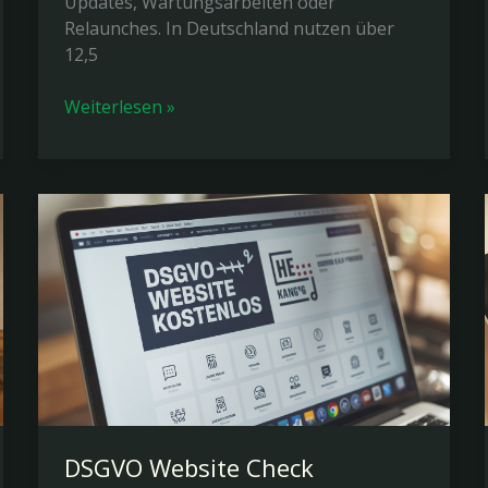
Updates, Wartungsarbeiten oder
Relaunches. In Deutschland nutzen über
12,5
WordPress
Weiterlesen »
Website
offline
nehmen:
Vollständiger
Guide
2026
DSGVO Website Check