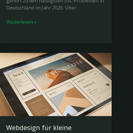
gehört zu den häufigsten SSL-Problemen in
Deutschland im Jahr 2026. Über
Diese
Weiterlesen »
Website
kann
keine
sichere
Verbindung
bereitstellen
Webdesign für kleine