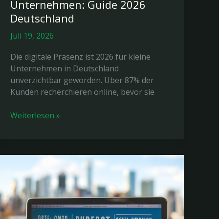
Unternehmen: Guide 2026
Deutschland
Juli 19, 2026
Die digitale Präsenz ist 2026 für kleine
Unternehmen in Deutschland
unverzichtbar geworden. Über 87% der
Kunden recherchieren online, bevor sie
Webdesign
Weiterlesen »
für
kleine
Unternehmen:
Guide
2026
Deutschland