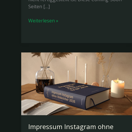
Seiten […]
Website
Weiterlesen »
im
Aufbau
Vorlage:
Professionelle
Lösungen
2026
Impressum Instagram ohne