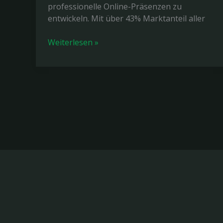
professionelle Online-Präsenzen zu
entwickeln. Mit über 43% Marktanteil aller
Website
Weiterlesen »
mit
WordPress
erstellen:
Anleitung
2026