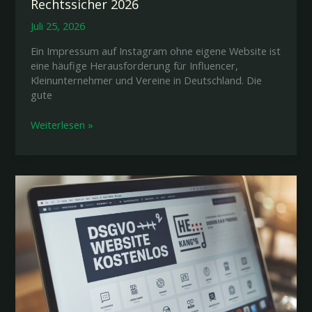
Rechtssicher 2026
Juli 25, 2026
Ein Impressum auf Instagram ohne eigene Website ist
eine häufige Herausforderung für Influencer,
Kleinunternehmer und Vereine in Deutschland. Die
gute
Impressum
Weiterlesen »
Instagram
ohne
Website:
Rechtssicher
2026