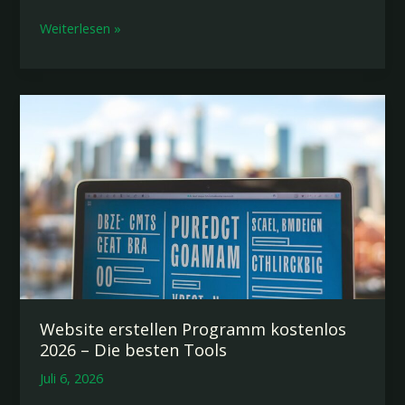
Website
Weiterlesen »
für
Verein
erstellen:
Kompletter
Leitfaden
2026
Website erstellen Programm kostenlos
2026 – Die besten Tools
Juli 6, 2026