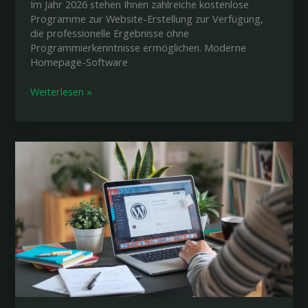
Im Jahr 2026 stehen Ihnen zahlreiche kostenlose
Programme zur Website-Erstellung zur Verfügung,
die professionelle Ergebnisse ohne
Programmierkenntnisse ermöglichen. Moderne
Homepage-Software
Website
Weiterlesen »
erstellen
Programm
kostenlos
2026
–
Die
besten
Tools