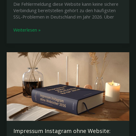
Die Fehlermeldung diese Website kann keine sichere
Verbindung bereitstellen gehört zu den häufigsten
SSL-Problemen in Deutschland im Jahr 2026. Über
Diese
Weiterlesen »
Website
kann
keine
sichere
Verbindung
bereitstellen
Impressum Instagram ohne Website: