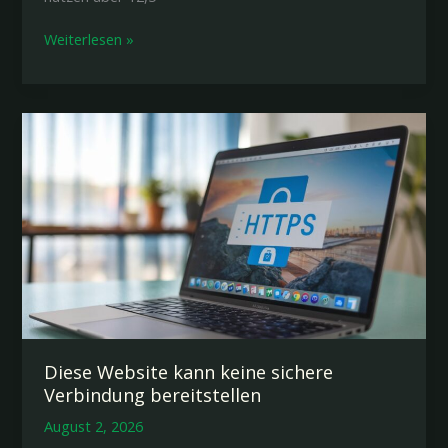
WordPress
Weiterlesen »
Website
offline
nehmen:
Vollständiger
Guide
2026
Diese Website kann keine sichere
Verbindung bereitstellen
August 2, 2026