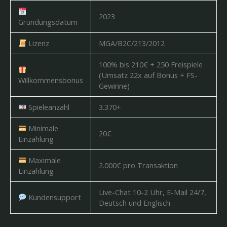
2023
Gründungsdatum
Lizenz
MGA/B2C/213/2012
100% bis 210€ + 250 Freispiele
(Umsatz 22x auf Bonus + FS-
Willkommensbonus
Gewinne)
Spieleanzahl
3.370+
Minimale
20€
Einzahlung
Maximale
2.000€ pro Transaktion
Einzahlung
Live-Chat 10-2 Uhr, E-Mail 24/7,
Kundensupport
Deutsch und Englisch