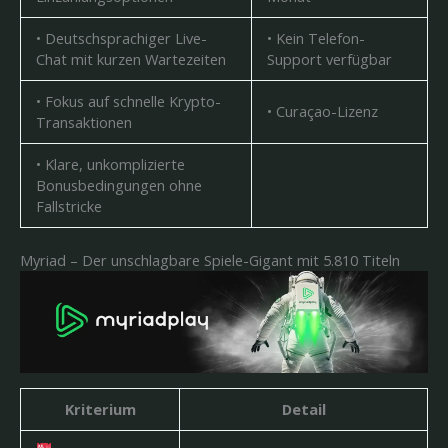
• Deutschsprachiger Live-
• Kein Telefon-
Chat mit kurzen Wartezeiten
Support verfügbar
• Fokus auf schnelle Krypto-
• Curaçao-Lizenz
Transaktionen
• Klare, unkomplizierte
Bonusbedingungen ohne
Fallstricke
Myriad – Der unschlagbare Spiele-Gigant mit 5.810 Titeln
Kriterium
Detail