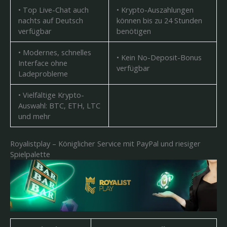
• Top Live-Chat auch
• Krypto-Auszahlungen
nachts auf Deutsch
können bis zu 24 Stunden
verfügbar
benötigen
• Modernes, schnelles
• Kein No-Deposit-Bonus
Interface ohne
verfügbar
Ladeprobleme
• Vielfältige Krypto-
Auswahl: BTC, ETH, LTC
und mehr
Royalistplay – Königlicher Service mit PayPal und riesiger
Spielpalette