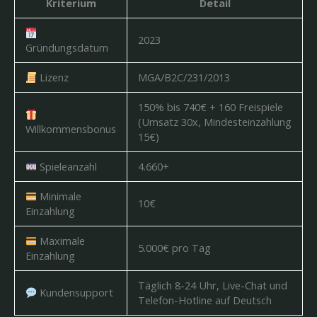
Kriterium
Detail
2023
Gründungsdatum
Lizenz
MGA/B2C/231/2013
150% bis 740€ + 160 Freispiele
(Umsatz 30x, Mindesteinzahlung
Willkommensbonus
15€)
Spieleanzahl
4.660+
Minimale
10€
Einzahlung
Maximale
5.000€ pro Tag
Einzahlung
Täglich 8-24 Uhr, Live-Chat und
Kundensupport
Telefon-Hotline auf Deutsch