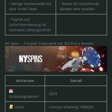
• Riesige Spielauswahl mit
• Bonus für bestehende
über 4.160 Titeln
Kunden eher spärlich
• PayPal und
Sofortüberweisung als
vertraute Zahlungsmittel
NY Spins – Freispiel-Feuerwerk mit 420 Extra-Runden
Kriterium
Detail
2024
Gründungsdatum
Lizenz
Curaçao eGaming 1668/JAZ