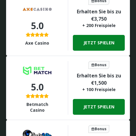
Bonus
Erhalten Sie bis zu
€3,750
5.0
+ 200 Freispiele
JETZT SPIELEN
Axe Casino
Bonus
Erhalten Sie bis zu
€1,500
5.0
+ 100 Freispiele
Betmatch
JETZT SPIELEN
Casino
Bonus