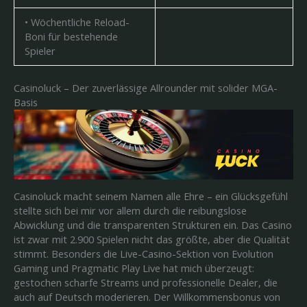
• Wöchentliche Reload-
Boni für bestehende
Spieler
Casinoluck – Der zuverlässige Allrounder mit solider MGA-
Basis
Casinoluck macht seinem Namen alle Ehre – ein Glücksgefühl
stellte sich bei mir vor allem durch die reibungslose
Abwicklung und die transparenten Strukturen ein. Das Casino
ist zwar mit 2.900 Spielen nicht das größte, aber die Qualität
stimmt. Besonders die Live-Casino-Sektion von Evolution
Gaming und Pragmatic Play Live hat mich überzeugt:
gestochen scharfe Streams und professionelle Dealer, die
auch auf Deutsch moderieren. Der Willkommensbonus von