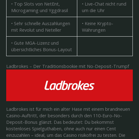
• Top Slots von NetEnt,
• Live-Chat nicht rund
Microgaming und Yggdrasil
um die Uhr
• Sehr schnelle Auszahlungen
• Keine Krypto-
mit Revolut und Neteller
Währungen
• Gute MGA-Lizenz und
übersichtliches Bonus-Layout
Ladbrokes – Der Traditionsbookie mit No-Deposit-Trumpf
Ladbrokes ist für mich ein alter Hase mit einem brandneuen
Casino-Auftritt, der besonders durch den 110-Euro-No-
Deposit-Bonus glänzt. Das bedeutet: Du bekommst
kostenloses Spielguthaben, ohne auch nur einen Cent
einzuzahlen – ideal, um das Casino risikofrei zu testen. Die