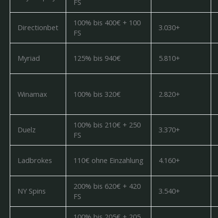
FS
100% bis 400€ + 100
Directionbet
3.030+
FS
Myriad
125% bis 940€
5.810+
Winamax
100% bis 320€
2.820+
100% bis 210€ + 250
Duelz
3.370+
FS
Ladbrokes
110€ ohne Einzahlung
4.160+
200% bis 620€ + 420
NY Spins
3.540+
FS
100% bis 205€ + 205