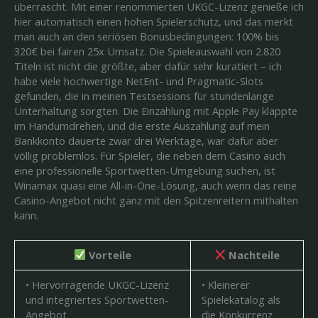
überrascht. Mit einer renommierten UKGC-Lizenz genieße ich
hier automatisch einen hohen Spielerschutz, und das merkt
man auch an den seriösen Bonusbedingungen: 100% bis
320€ bei fairen 25x Umsatz. Die Spieleauswahl von 2.820
Titeln ist nicht die größte, aber dafür sehr kuratiert – ich
habe viele hochwertige NetEnt- und Pragmatic-Slots
gefunden, die in meinen Testsessions für stundenlange
Unterhaltung sorgten. Die Einzahlung mit Apple Pay klappte
im Handumdrehen, und die erste Auszahlung auf mein
Bankkonto dauerte zwar drei Werktage, war dafür aber
völlig problemlos. Für Spieler, die neben dem Casino auch
eine professionelle Sportwetten-Umgebung suchen, ist
Winamax quasi eine All-in-One-Lösung, auch wenn das reine
Casino-Angebot nicht ganz mit den Spitzenreitern mithalten
kann.
Vorteile
Nachteile
• Hervorragende UKGC-Lizenz
• Kleinerer
und integriertes Sportwetten-
Spielekatalog als
Angebot
die Konkurrenz