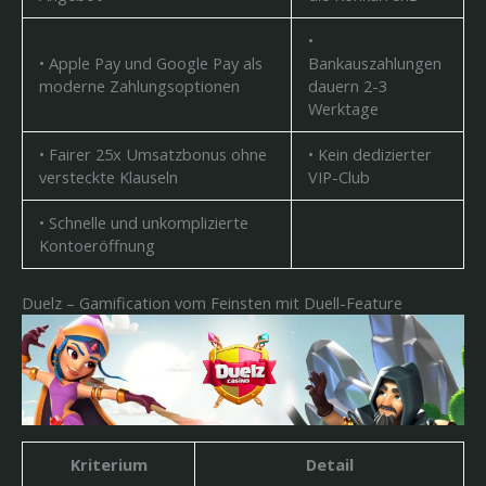
•
• Apple Pay und Google Pay als
Bankauszahlungen
moderne Zahlungsoptionen
dauern 2-3
Werktage
• Fairer 25x Umsatzbonus ohne
• Kein dedizierter
versteckte Klauseln
VIP-Club
• Schnelle und unkomplizierte
Kontoeröffnung
Duelz – Gamification vom Feinsten mit Duell-Feature
Kriterium
Detail