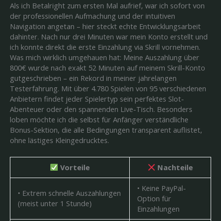
Als ich Betalright zum ersten Mal aufrief, war ich sofort von
der professionellen Aufmachung und der intuitiven
Navigation angetan – hier steckt echte Entwicklungsarbeit
dahinter. Nach nur drei Minuten war mein Konto erstellt und
ich konnte direkt die erste Einzahlung via Skrill vornehmen.
Was mich wirklich umgehauen hat: Meine Auszahlung über
800€ wurde nach exakt 52 Minuten auf meinem Skrill-Konto
gutgeschrieben – ein Rekord in meiner jahrelangen
Testerfahrung. Mit über 4.780 Spielen von 95 verschiedenen
Anbietern findet jeder Spielertyp sein perfektes Slot-
Abenteuer oder den spannenden Live-Tisch. Besonders
loben möchte ich die selbst für Anfänger verständliche
Bonus-Sektion, die alle Bedingungen transparent auflistet,
ohne lästiges Kleingedrucktes.
Vorteile
Nachteile
• Keine PayPal-
• Extrem schnelle Auszahlungen
Option für
(meist unter 1 Stunde)
Einzahlungen