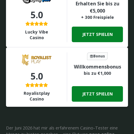
Erhalten Sie bis zu
€5,000
5.0
+ 300 Freispiele
Lucky Vibe
JETZT SPIELEN
Casino
Bonus
Willkommensbonus
5.0
bis zu €1,000
Royalistplay
JETZT SPIELEN
Casino
Der Juni 2026 hat mir als erfahrenem Casino-Tester eine
Menge zu bieten gegeben – eine Flut von
neue online