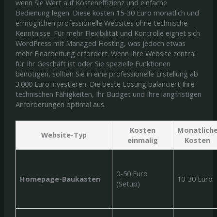
wenn Sie Wert auf Kosteneffizienz und einfache
Bedienung legen. Diese kosten 15-30 Euro monatlich und
ermöglichen professionelle Websites ohne technische
Kenntnisse. Für mehr Flexibilität und Kontrolle eignet sich
WordPress mit Managed Hosting, was jedoch etwas
mehr Einarbeitung erfordert. Wenn Ihre Website zentral
für Ihr Geschäft ist oder Sie spezielle Funktionen
benötigen, sollten Sie in eine professionelle Erstellung ab
3.000 Euro investieren. Die beste Lösung balanciert Ihre
technischen Fähigkeiten, Ihr Budget und Ihre langfristigen
Anforderungen optimal aus.
Kosten
Monatlich
Website-Typ
einmalig
Kosten
0-50 Euro
Homepage-Baukasten
10-30 Euro
(Setup)