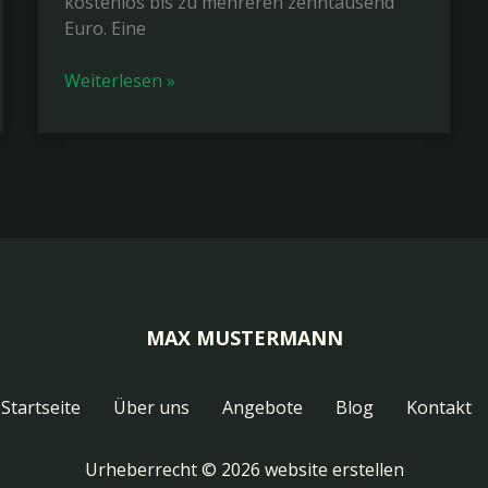
kostenlos bis zu mehreren zehntausend
Euro. Eine
Was
Weiterlesen »
kostet
eine
Website?
Preise
&
Kosten
2026
im
Überblick
MAX MUSTERMANN
Startseite
Über uns
Angebote
Blog
Kontakt
Urheberrecht © 2026 website erstellen