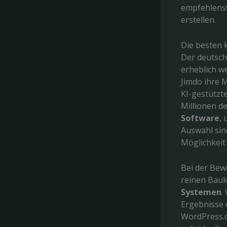
empfehlensw
erstellen.
Die besten 
Der deutsch
erheblich w
Jimdo ihre 
KI-gestützt
Millionen d
Software
,
Auswahl sin
Möglichkeit
Bei der Bew
reinen Bau
Systemen
.
Ergebnisse 
WordPress.c