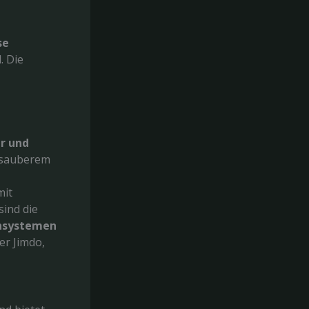
se
. Die
r und
t sauberem
mit
ind die
nsystemen
der Jimdo,