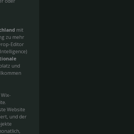
er oder
chland
mit
ang zu mehr
Drop-Editor
ntelligence)
tionale
platz und
ollkommen
 Wix-
te.
rste Website
ert, und der
ojekte
onatlich,