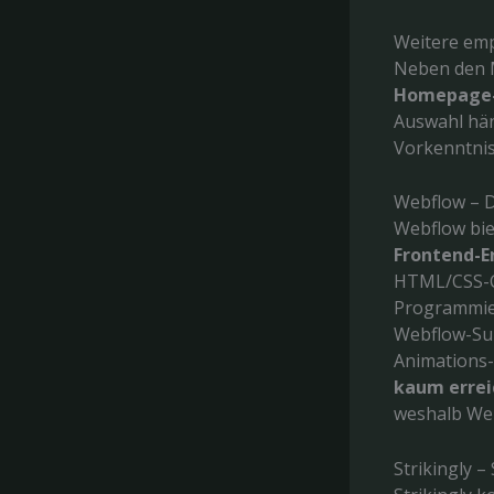
Weitere em
Neben den M
Homepage
Auswahl hän
Vorkenntnis
Webflow – D
Webflow bie
Frontend-E
HTML/CSS-C
Programmier
Webflow-Sub
Animations-
kaum errei
weshalb Web
Strikingly 