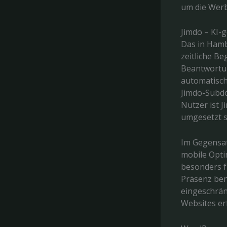
um die Wer
Jimdo – KI-
Das in Ham
zeitliche B
Beantwortun
automatisch
Jimdo-Subd
Nutzer ist J
umgesetzt s
Im Gegensat
mobile Opti
besonders 
Präsenz benö
eingeschrän
Websites er