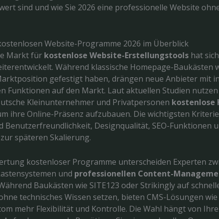
ert sind und wie Sie 2026 eine professionelle Website ohn
kostenlosen Website-Programme 2026 im Überblick
e Markt für
kostenlose Website-Erstellungstools
hat sic
eiterentwickelt. Während klassische Homepage-Baukästen 
Marktposition gefestigt haben, drängen neue Anbieter mit i
en Funktionen auf den Markt. Laut aktuellen Studien nutzen
eutsche Kleinunternehmer und Privatpersonen
kostenlose
 um ihre Online-Präsenz aufzubauen. Die wichtigsten Kriterie
d Benutzerfreundlichkeit, Designqualität, SEO-Funktionen u
 zur späteren Skalierung.
ertung kostenloser Programme unterscheiden Experten zw
kastensystemen und
professionellen Content-Manageme
 Während Baukästen wie SITE123 oder Strikingly auf schnell
ohne technisches Wissen setzen, bieten CMS-Lösungen wie
om mehr Flexibilität und Kontrolle. Die Wahl hängt von Ihr