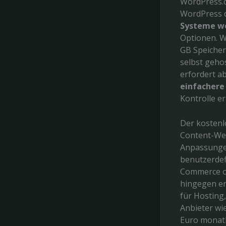
WordPress.c
WordPress d
Systeme w
Optionen. W
GB Speiche
selbst geho
erfordert a
einfachere
Kontrolle er
Der kostenl
Content-Web
Anpassunge
benutzerdefi
Commerce od
hingegen er
für Hosting
Anbieter wi
Euro monatl