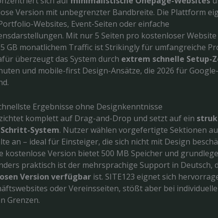
onzentriert sich auf
minimalistische Onepage-Websites
u
lose Version mit unbegrenzter Bandbreite. Die Plattform eig
Portfolio-Websites, Event-Seiten oder einfache
sdarstellungen. Mit nur 5 Seiten pro kostenloser Website
5 GB monatlichem Traffic ist Strikingly für umfangreiche Pr
afür überzeugt das System durch
extrem schnelle Setup-Z
nuten und mobile-first Design-Ansätze, die 2026 für Googl
nd.
chnellste Ergebnisse ohne Designkenntnisse
zichtet komplett auf Drag-and-Drop und setzt auf ein
struk
-Schritt-System
. Nutzer wählen vorgefertigte Sektionen a
te an – ideal für Einsteiger, die sich nicht mit Design besch
e kostenlose Version bietet 500 MB Speicher und grundleg
nders praktisch ist der mehrsprachige Support in Deutsch, 
osen Version verfügbar
ist. SITE123 eignet sich hervorrag
äftswebsites oder Vereinsseiten, stößt aber bei individuell
n Grenzen.