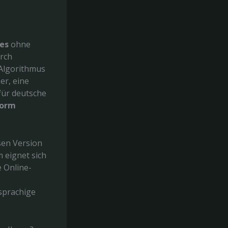
tes
ohne
urch
-Algorithmus
er, eine
ür deutsche
form
sen Version
 eignet sich
e Online-
sprachige