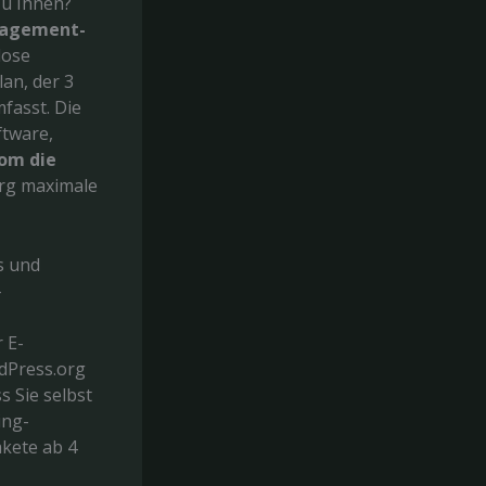
zu Ihnen?
agement-
lose
an, der 3
fasst. Die
ftware,
om die
org maximale
s und
-
 E-
dPress.org
 Sie selbst
ing-
akete ab 4