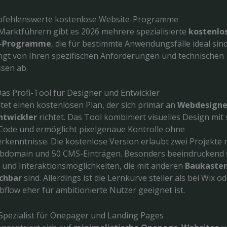
pfehlenswerte kostenlose Website-Programme
arktführern gibt es 2026 mehrere spezialisierte
kostenlo
-Programme
, die für bestimmte Anwendungsfälle ideal sind
gt von Ihren spezifischen Anforderungen und technischen
sen ab.
as Profi-Tool für Designer und Entwickler
tet einen kostenlosen Plan, der sich primär an
Webdesigne
ntwickler
richtet. Das Tool kombiniert visuelles Design mi
ode und ermöglicht pixelgenaue Kontrolle ohne
kenntnisse. Die kostenlose Version erlaubt zwei Projekte 
domain und 50 CMS-Einträgen. Besonders beeindruckend s
 und Interaktionsmöglichkeiten, die mit anderen
Baukaste
chbar
sind. Allerdings ist die Lernkurve steiler als bei Wix o
flow eher für ambitionierte Nutzer geeignet ist.
– Spezialist für Onepager und Landing Pages