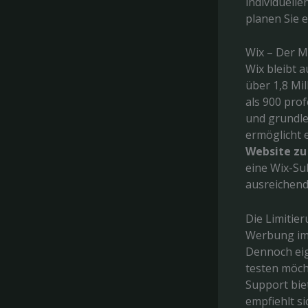
individuell
planen Sie 
Wix – Der 
Wix bleibt 
über 1,8 Mi
als 900 pro
und grundle
ermöglicht 
Website zu
eine Wix-Su
ausreichend 
Die Limitie
Werbung im 
Dennoch eig
testen möcht
Support bie
empfiehlt s