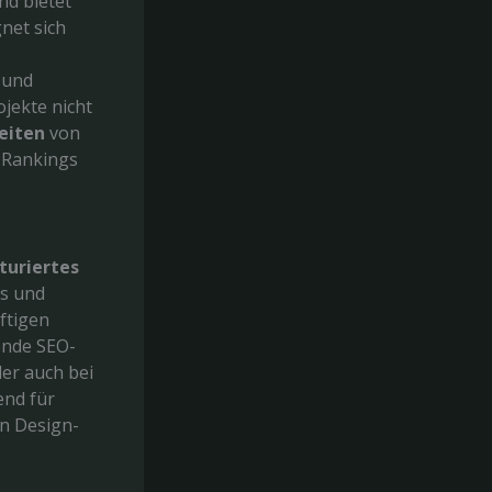
nd bietet
net sich
 und
ojekte nicht
eiten
von
e-Rankings
turiertes
us und
äftigen
ende SEO-
der auch bei
end für
en Design-