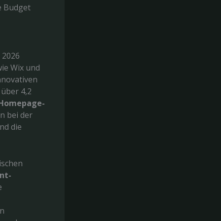
e Budget
h 2026
wie Wix und
nnovativen
 über 4,2
 Homepage-
n bei der
nd die
ischen
nt-
e
en