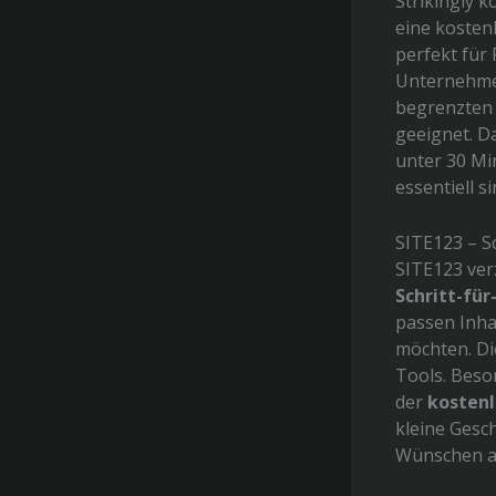
Strikingly k
eine kosten
perfekt für 
Unternehmen
begrenzten 
geeignet. D
unter 30 Mi
essentiell si
SITE123 – S
SITE123 ver
Schritt-für
passen Inhal
möchten. Di
Tools. Beso
der
kostenl
kleine Gesch
Wünschen a