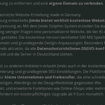
bung zu entfernen und eine
eigene Domain zu verbinden
.
gestützte Website-Erstellung made in Germany
burg entwickelte
Jimdo bietet wirklich kostenlose Websi
egrenzung an. Mit dem Jimdo Dolphin-System erstellen Sie d
g weniger Fragen eine personalisierte Website, die der KI
 gestaltet. Die kostenlose Version beinhaltet 500 MB Speich
omain und grundlegende Design-Anpassungen. Besonders f
imdo attraktiv, da alle
Datenschutzrichtlinien DSGVO-kon
ind und die Server in Deutschland stehen.
z zu anderen Anbietern erlaubt Jimdo auch in der kostenlo
mierung und grundlegende SEO-Einstellungen. Die Plattform
für
kleine Unternehmen und Freiberufler
, die eine schnell
tigen. Allerdings ist die Designflexibilität gegenüber Wix
kt, und erweiterte Funktionen wie Online-Shops oder mehr
fordern ein kostenpflichtiges Upgrade ab 9 Euro monatlich.