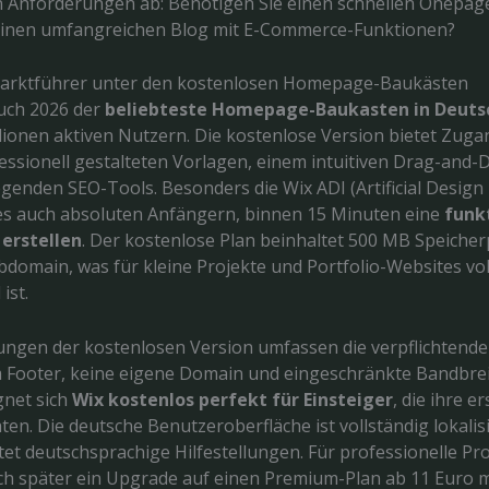
en Anforderungen ab: Benötigen Sie einen schnellen Onepag
einen umfangreichen Blog mit E-Commerce-Funktionen?
Marktführer unter den kostenlosen Homepage-Baukästen
auch 2026 der
beliebteste Homepage-Baukasten in Deuts
llionen aktiven Nutzern. Die kostenlose Version bietet Zug
fessionell gestalteten Vorlagen, einem intuitiven Drag-and-
genden SEO-Tools. Besonders die Wix ADI (Artificial Design I
es auch absoluten Anfängern, binnen 15 Minuten eine
funk
 erstellen
. Der kostenlose Plan beinhaltet 500 MB Speicher
bdomain, was für kleine Projekte und Portfolio-Websites v
ist.
rungen der kostenlosen Version umfassen die verpflichtende
Footer, keine eigene Domain und eingeschränkte Bandbrei
net sich
Wix kostenlos perfekt für Einsteiger
, die ihre e
en. Die deutsche Benutzeroberfläche ist vollständig lokalisi
tet deutschsprachige Hilfestellungen. Für professionelle Pr
ich später ein Upgrade auf einen Premium-Plan ab 11 Euro m