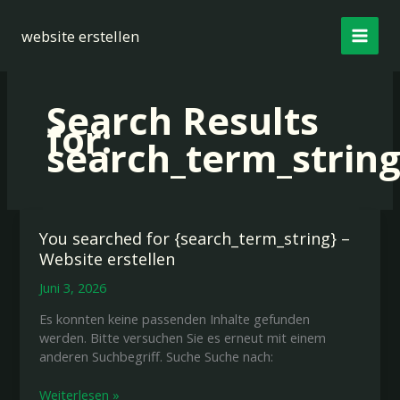
Zum
Inhalt
website erstellen
springen
Search Results
for:
search_term_strin
You searched for {search_term_string} –
Website erstellen
Juni 3, 2026
Es konnten keine passenden Inhalte gefunden
werden. Bitte versuchen Sie es erneut mit einem
anderen Suchbegriff. Suche Suche nach:
You
Weiterlesen »