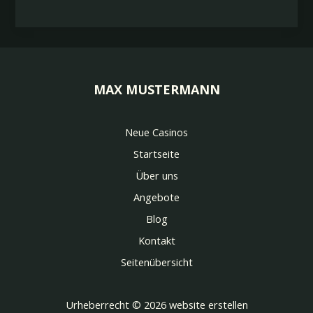
searched
for
{search_term_string}
–
Website
erstellen
MAX MUSTERMANN
Neue Casinos
Startseite
Über uns
Angebote
Blog
Kontakt
Seitenübersicht
Urheberrecht © 2026 website erstellen